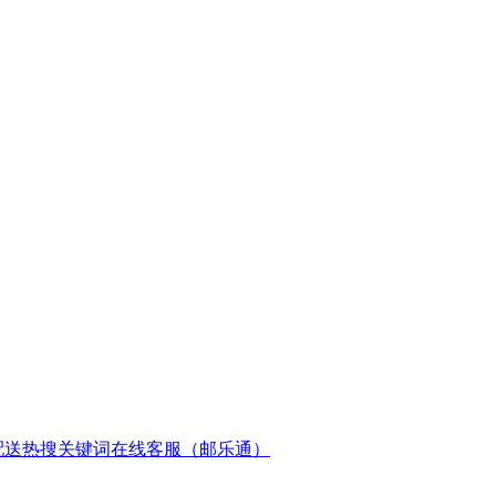
配送
热搜关键词
在线客服（邮乐通）