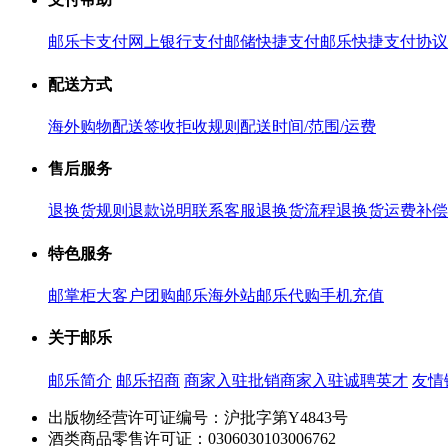
邮乐卡支付
网上银行支付
邮储快捷支付
邮乐快捷支付协议
配送方式
海外购物配送
签收拒收规则
配送时间/范围/运费
售后服务
退换货规则
退款说明
联系客服
退换货流程
退换货运费补偿
特色服务
邮掌柜
大客户团购
邮乐海外站
邮乐代购
手机充值
关于邮乐
邮乐简介
邮乐招商
商家入驻
批销商家入驻
诚聘英才
友情
出版物经营许可证编号：沪批字第Y4843号
酒类商品零售许可证：0306030103006762