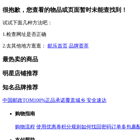
很抱歉，您查看的物品或页面暂时未能查找到！
试试下面几种方法吧：
1.检查网址是否正确
2.去其他地方逛逛：
邮乐首页
品牌荟萃
最热卖的商品
明星店铺推荐
知名品牌推荐
中国邮政
TOM
100%正品承诺
覆盖城乡 安全速达
购物指南
购物流程
使用优惠券
积分规则
如何找回密码
订单多包裹
支付帮助