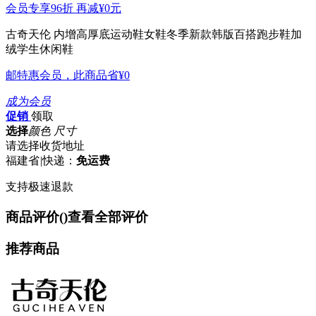
会员专享96折 再减
¥0
元
古奇天伦 内增高厚底运动鞋女鞋冬季新款韩版百搭跑步鞋加
绒学生休闲鞋
邮特惠会员，此商品省
¥0
成为会员
促销
领取
选择
颜色 尺寸
请选择收货地址
福建省
|
快递：
免运费
支持极速退款
商品评价(
)
查看全部评价
推荐商品