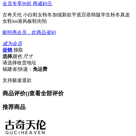
会员专享96折 再减
¥0
元
古奇天伦 小白鞋女秋冬加绒新款平底百搭韩版学生秋冬真皮
女鞋ins港风板鞋街拍
邮特惠会员，此商品省
¥0
成为会员
促销
领取
选择
颜色 尺寸
请选择收货地址
福建省
|
快递：
免运费
支持极速退款
商品评价(
)
查看全部评价
推荐商品