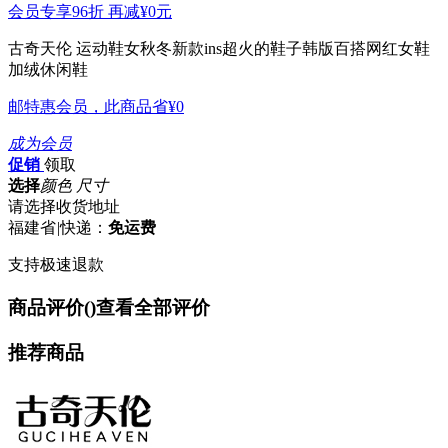
会员专享96折 再减
¥0
元
古奇天伦 运动鞋女秋冬新款ins超火的鞋子韩版百搭网红女鞋
加绒休闲鞋
邮特惠会员，此商品省
¥0
成为会员
促销
领取
选择
颜色 尺寸
请选择收货地址
福建省
|
快递：
免运费
支持极速退款
商品评价(
)
查看全部评价
推荐商品