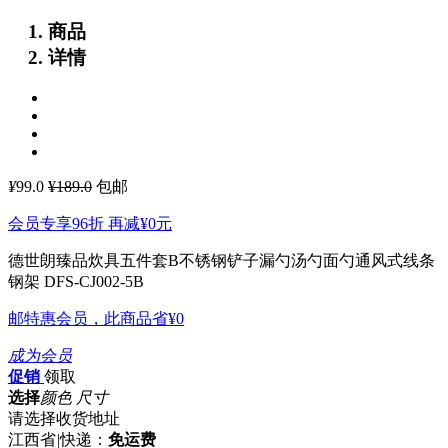
商品
详情
¥
99.0
¥189.0
包邮
会员专享96折 再减
¥0
元
德世朗臻品炊具五件套B不锈钢铲子漏勺汤勺面勺通风式线条
钢架 DFS-CJ002-5B
邮特惠会员，此商品省
¥0
成为会员
促销
领取
选择
颜色 尺寸
请选择收货地址
江西省
|
快递：
免运费