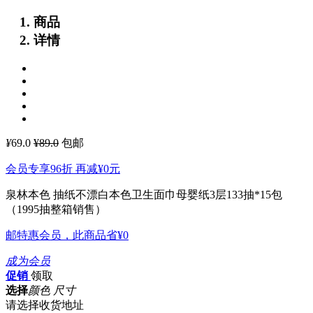
商品
详情
¥
69.0
¥89.0
包邮
会员专享96折 再减
¥0
元
泉林本色 抽纸不漂白本色卫生面巾母婴纸3层133抽*15包
（1995抽整箱销售）
邮特惠会员，此商品省
¥0
成为会员
促销
领取
选择
颜色 尺寸
请选择收货地址