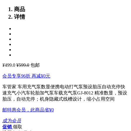
商品
详情
¥
499.0
¥599.0
包邮
会员专享96折 再减
¥0
元
车管家 车用充气泵数显便携电动打气泵预设胎压自动充停快
速充气小汽车轮胎加气泵车载充气泵GJ-8012
精准数显，预设
胎压，自动充停；机身隐藏式线槽设计，缩小占用空间
邮特惠会员，此商品省
¥0
成为会员
促销
领取