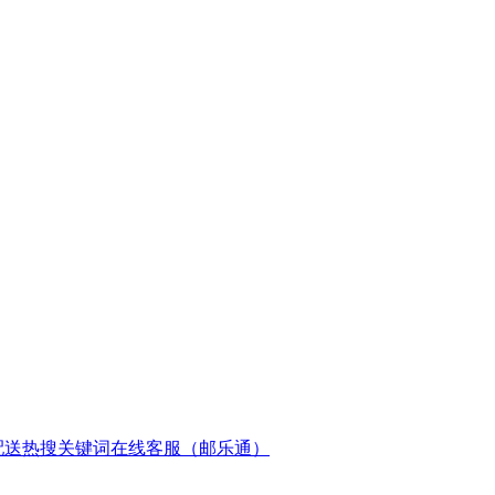
配送
热搜关键词
在线客服（邮乐通）