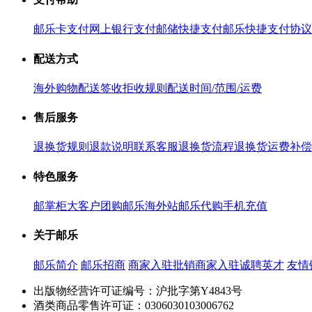
邮乐卡支付
网上银行支付
邮储快捷支付
邮乐快捷支付协议
配送方式
海外购物配送
签收拒收规则
配送时间/范围/运费
售后服务
退换货规则
退款说明
联系客服
退换货流程
退换货运费补偿
特色服务
邮掌柜
大客户团购
邮乐海外站
邮乐代购
手机充值
关于邮乐
邮乐简介
邮乐招商
商家入驻
批销商家入驻
诚聘英才
友情
出版物经营许可证编号：沪批字第Y4843号
酒类商品零售许可证：0306030103006762