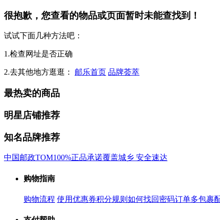
很抱歉，您查看的物品或页面暂时未能查找到！
试试下面几种方法吧：
1.检查网址是否正确
2.去其他地方逛逛：
邮乐首页
品牌荟萃
最热卖的商品
明星店铺推荐
知名品牌推荐
中国邮政
TOM
100%正品承诺
覆盖城乡 安全速达
购物指南
购物流程
使用优惠券
积分规则
如何找回密码
订单多包裹
支付帮助