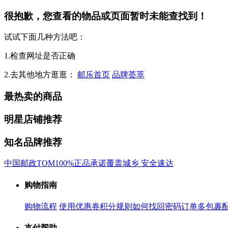
很抱歉，您查看的物品或页面暂时未能查找到！
试试下面几种方法吧：
1.检查网址是否正确
2.去其他地方逛逛：
邮乐首页
品牌荟萃
最热卖的商品
明星店铺推荐
知名品牌推荐
中国邮政
TOM
100%正品承诺
覆盖城乡 安全速达
购物指南
购物流程
使用优惠券
积分规则
如何找回密码
订单多包裹
支付帮助