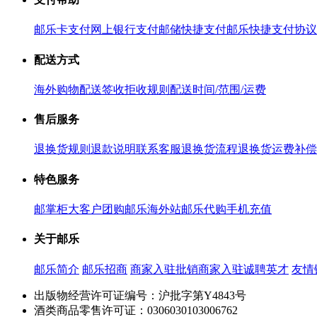
邮乐卡支付
网上银行支付
邮储快捷支付
邮乐快捷支付协议
配送方式
海外购物配送
签收拒收规则
配送时间/范围/运费
售后服务
退换货规则
退款说明
联系客服
退换货流程
退换货运费补偿
特色服务
邮掌柜
大客户团购
邮乐海外站
邮乐代购
手机充值
关于邮乐
邮乐简介
邮乐招商
商家入驻
批销商家入驻
诚聘英才
友情
出版物经营许可证编号：沪批字第Y4843号
酒类商品零售许可证：0306030103006762