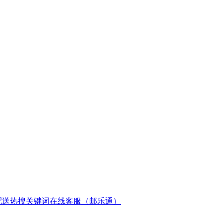
配送
热搜关键词
在线客服（邮乐通）