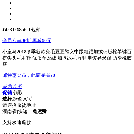
¥
428.0
¥856.0
包邮
会员专享96折 再减
¥0
元
小童马2018冬季新款兔毛豆豆鞋女中跟粗跟加绒韩版棉单鞋百
搭尖头毛毛鞋
优质羊反绒 加厚绒毛内里 电镀异形跟 防滑橡胶
底
邮特惠会员，此商品省
¥0
成为会员
促销
领取
选择
颜色 尺寸
请选择收货地址
湖南省
|
快递：
免运费
支持极速退款