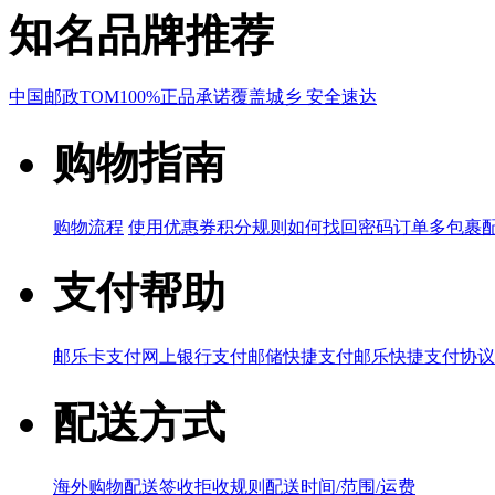
知名品牌推荐
中国邮政
TOM
100%正品承诺
覆盖城乡 安全速达
购物指南
购物流程
使用优惠券
积分规则
如何找回密码
订单多包裹
支付帮助
邮乐卡支付
网上银行支付
邮储快捷支付
邮乐快捷支付协议
配送方式
海外购物配送
签收拒收规则
配送时间/范围/运费