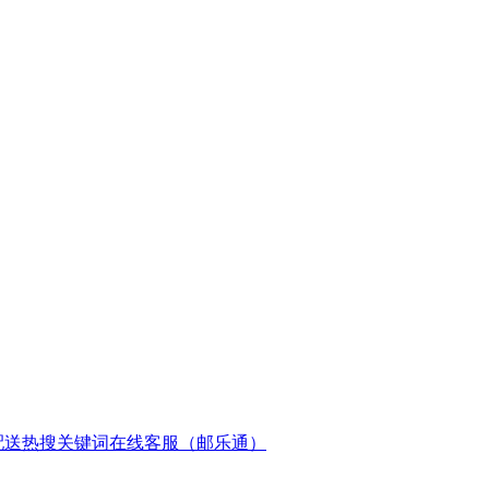
配送
热搜关键词
在线客服（邮乐通）