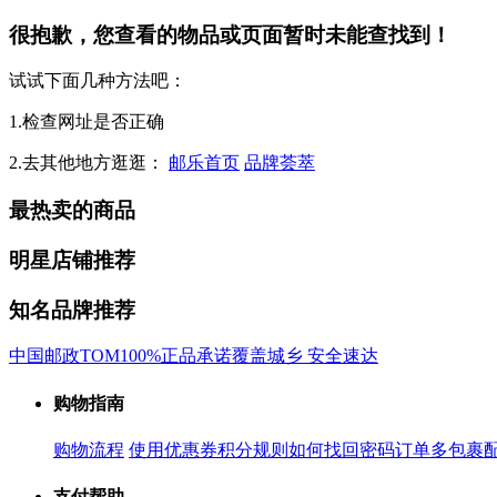
很抱歉，您查看的物品或页面暂时未能查找到！
试试下面几种方法吧：
1.检查网址是否正确
2.去其他地方逛逛：
邮乐首页
品牌荟萃
最热卖的商品
明星店铺推荐
知名品牌推荐
中国邮政
TOM
100%正品承诺
覆盖城乡 安全速达
购物指南
购物流程
使用优惠券
积分规则
如何找回密码
订单多包裹
支付帮助