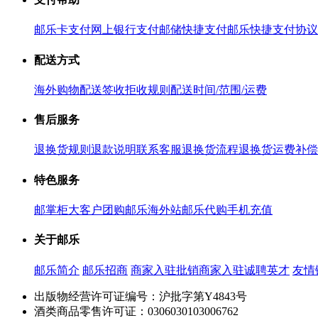
邮乐卡支付
网上银行支付
邮储快捷支付
邮乐快捷支付协议
配送方式
海外购物配送
签收拒收规则
配送时间/范围/运费
售后服务
退换货规则
退款说明
联系客服
退换货流程
退换货运费补偿
特色服务
邮掌柜
大客户团购
邮乐海外站
邮乐代购
手机充值
关于邮乐
邮乐简介
邮乐招商
商家入驻
批销商家入驻
诚聘英才
友情
出版物经营许可证编号：沪批字第Y4843号
酒类商品零售许可证：0306030103006762