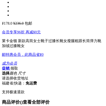
¥
178.0
¥236.0
包邮
会员专享96折 再减
¥0
元
莱卡金顿 新款高筒女士靴子过膝长靴女瘦腿粗跟长筒弹力靴
加绒过膝靴女
邮特惠会员，此商品省
¥0
成为会员
促销
领取
选择
颜色 尺寸
请选择收货地址
福建省
|
快递：
免运费
支持极速退款
商品评价(
)
查看全部评价