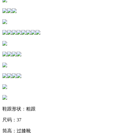
鞋跟形状：粗跟
尺码：37
筒高：过膝靴