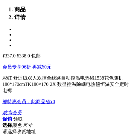
商品
详情
¥
337.0
¥338.0
包邮
会员专享96折 再减
¥0
元
彩虹 舒适绒双人双控全线路自动控温电热毯1538花色随机
180*170cmTK180×170-2X
数显控温除螨电热毯恒温安全定时
电褥
邮特惠会员，此商品省
¥0
成为会员
促销
领取
选择
颜色 尺寸
请选择收货地址