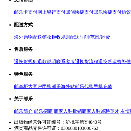
邮乐卡支付
网上银行支付
邮储快捷支付
邮乐快捷支付协议
配送方式
海外购物配送
签收拒收规则
配送时间/范围/运费
售后服务
退换货规则
退款说明
联系客服
退换货流程
退换货运费补偿
特色服务
邮掌柜
大客户团购
邮乐海外站
邮乐代购
手机充值
关于邮乐
邮乐简介
邮乐招商
商家入驻
批销商家入驻
诚聘英才
友情
出版物经营许可证编号：沪批字第Y4843号
酒类商品零售许可证：0306030103006762