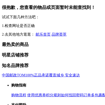
很抱歉，您查看的物品或页面暂时未能查找到！
试试下面几种方法吧：
1.检查网址是否正确
2.去其他地方逛逛：
邮乐首页
品牌荟萃
最热卖的商品
明星店铺推荐
知名品牌推荐
中国邮政
TOM
100%正品承诺
覆盖城乡 安全速达
购物指南
购物流程
使用优惠券
积分规则
如何找回密码
订单多包裹
支付帮助