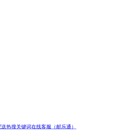
配送
热搜关键词
在线客服（邮乐通）