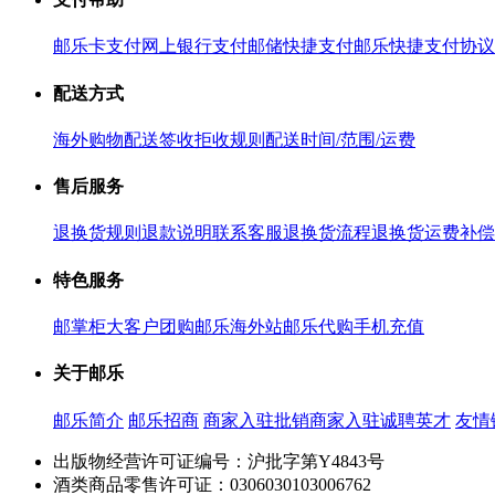
邮乐卡支付
网上银行支付
邮储快捷支付
邮乐快捷支付协议
配送方式
海外购物配送
签收拒收规则
配送时间/范围/运费
售后服务
退换货规则
退款说明
联系客服
退换货流程
退换货运费补偿
特色服务
邮掌柜
大客户团购
邮乐海外站
邮乐代购
手机充值
关于邮乐
邮乐简介
邮乐招商
商家入驻
批销商家入驻
诚聘英才
友情
出版物经营许可证编号：沪批字第Y4843号
酒类商品零售许可证：0306030103006762