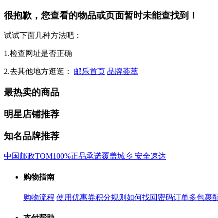
很抱歉，您查看的物品或页面暂时未能查找到！
试试下面几种方法吧：
1.检查网址是否正确
2.去其他地方逛逛：
邮乐首页
品牌荟萃
最热卖的商品
明星店铺推荐
知名品牌推荐
中国邮政
TOM
100%正品承诺
覆盖城乡 安全速达
购物指南
购物流程
使用优惠券
积分规则
如何找回密码
订单多包裹
支付帮助