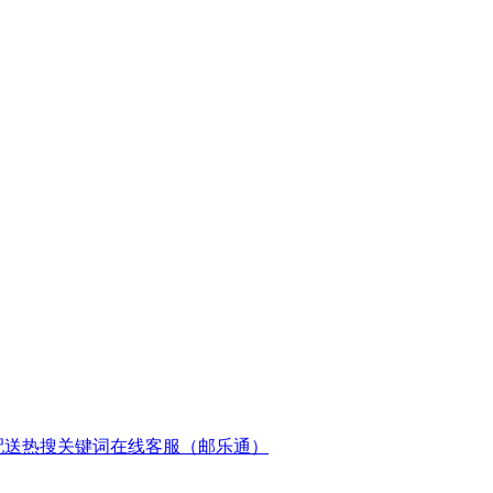
配送
热搜关键词
在线客服（邮乐通）