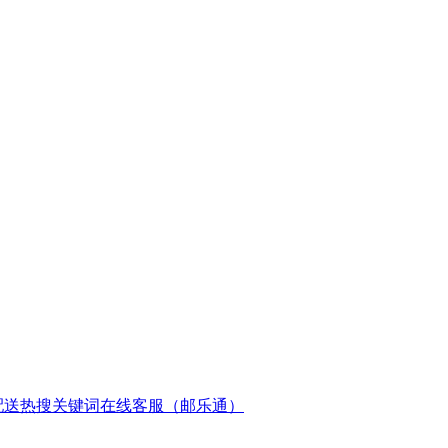
配送
热搜关键词
在线客服（邮乐通）