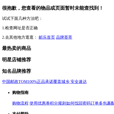
很抱歉，您查看的物品或页面暂时未能查找到！
试试下面几种方法吧：
1.检查网址是否正确
2.去其他地方逛逛：
邮乐首页
品牌荟萃
最热卖的商品
明星店铺推荐
知名品牌推荐
中国邮政
TOM
100%正品承诺
覆盖城乡 安全速达
购物指南
购物流程
使用优惠券
积分规则
如何找回密码
订单多包裹
支付帮助