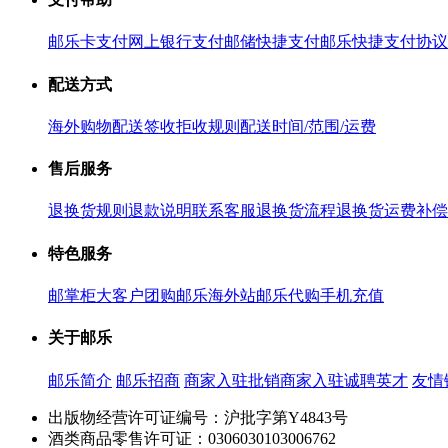
邮乐卡支付
网上银行支付
邮储快捷支付
邮乐快捷支付协议
配送方式
海外购物配送
签收拒收规则
配送时间/范围/运费
售后服务
退换货规则
退款说明
联系客服
退换货流程
退换货运费补偿
特色服务
邮掌柜
大客户团购
邮乐海外站
邮乐代购
手机充值
关于邮乐
邮乐简介
邮乐招商
商家入驻
批销商家入驻
诚聘英才
友情
出版物经营许可证编号：沪批字第Y4843号
酒类商品零售许可证：0306030103006762