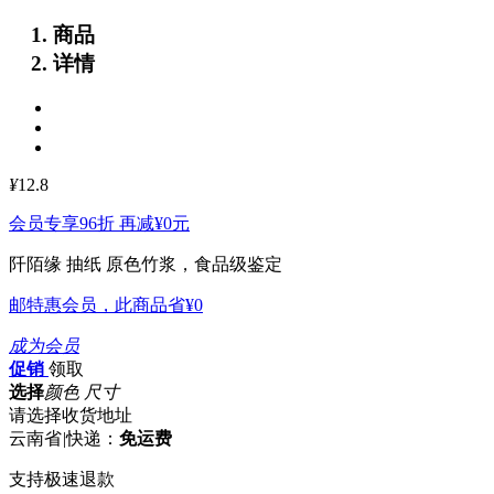
商品
详情
¥
12.8
会员专享96折 再减
¥0
元
阡陌缘 抽纸
原色竹浆，食品级鉴定
邮特惠会员，此商品省
¥0
成为会员
促销
领取
选择
颜色 尺寸
请选择收货地址
云南省
|
快递：
免运费
支持极速退款