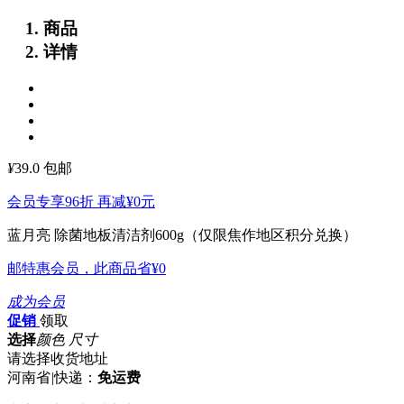
商品
详情
¥
39.0
包邮
会员专享96折 再减
¥0
元
蓝月亮 除菌地板清洁剂600g（仅限焦作地区积分兑换）
邮特惠会员，此商品省
¥0
成为会员
促销
领取
选择
颜色 尺寸
请选择收货地址
河南省
|
快递：
免运费