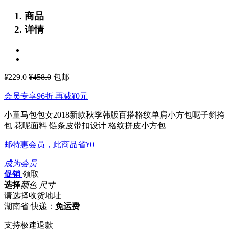
商品
详情
¥
229.0
¥458.0
包邮
会员专享96折 再减
¥0
元
小童马包包女2018新款秋季韩版百搭格纹单肩小方包呢子斜挎
包
花呢面料 链条皮带扣设计 格纹拼皮小方包
邮特惠会员，此商品省
¥0
成为会员
促销
领取
选择
颜色 尺寸
请选择收货地址
湖南省
|
快递：
免运费
支持极速退款