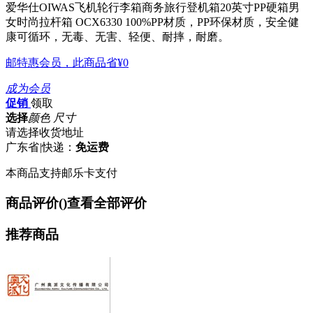
爱华仕OIWAS飞机轮行李箱商务旅行登机箱20英寸PP硬箱男
女时尚拉杆箱 OCX6330
100%PP材质，PP环保材质，安全健
康可循环，无毒、无害、轻便、耐摔，耐磨。
邮特惠会员，此商品省
¥0
成为会员
促销
领取
选择
颜色 尺寸
请选择收货地址
广东省
|
快递：
免运费
本商品支持邮乐卡支付
商品评价(
)
查看全部评价
推荐商品