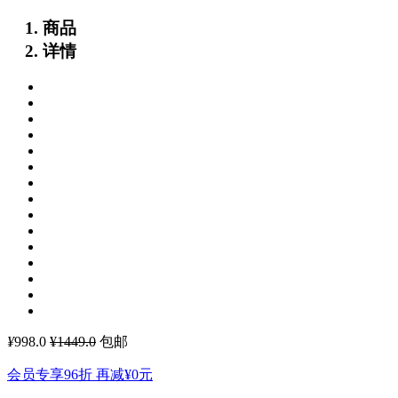
商品
详情
¥
998.0
¥1449.0
包邮
会员专享96折 再减
¥0
元