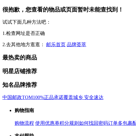
很抱歉，您查看的物品或页面暂时未能查找到！
试试下面几种方法吧：
1.检查网址是否正确
2.去其他地方逛逛：
邮乐首页
品牌荟萃
最热卖的商品
明星店铺推荐
知名品牌推荐
中国邮政
TOM
100%正品承诺
覆盖城乡 安全速达
购物指南
购物流程
使用优惠券
积分规则
如何找回密码
订单多包裹
支付帮助