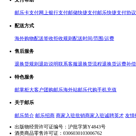
邮乐卡支付
网上银行支付
邮储快捷支付
邮乐快捷支付协议
配送方式
海外购物配送
签收拒收规则
配送时间/范围/运费
售后服务
退换货规则
退款说明
联系客服
退换货流程
退换货运费补偿
特色服务
邮掌柜
大客户团购
邮乐海外站
邮乐代购
手机充值
关于邮乐
邮乐简介
邮乐招商
商家入驻
批销商家入驻
诚聘英才
友情
出版物经营许可证编号：沪批字第Y4843号
酒类商品零售许可证：0306030103006762