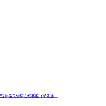
配送
热搜关键词
在线客服（邮乐通）