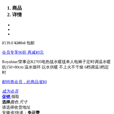
商品
详情
¥
139.0
¥289.0
包邮
会员专享96折 再减
¥0
元
Royalstar/荣事达R2705电热毯水暖毯单人电褥子定时调温水暖
炕150×80cm
温水循环 以水供暖 不上火不干燥 6档调温3档定
时
邮特惠会员，此商品省
¥0
成为会员
促销
领取
选择
颜色 尺寸
请选择收货地址
安徽省
|
快递：
免运费