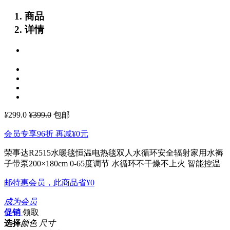
商品
详情
¥
299.0
¥399.0
包邮
会员专享96折 再减
¥0
元
荣事达R2515水暖毯恒温电热毯双人水循环安全辐射家用水褥
子带泵200×180cm
0-65度调节 水循环不干燥不上火 智能控温
邮特惠会员，此商品省
¥0
成为会员
促销
领取
选择
颜色 尺寸