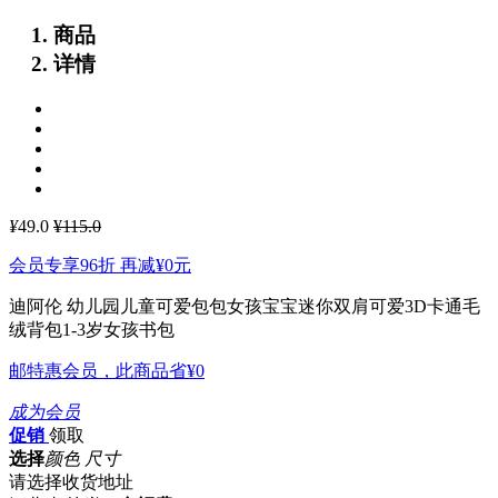
商品
详情
¥
49.0
¥115.0
会员专享96折 再减
¥0
元
迪阿伦 幼儿园儿童可爱包包女孩宝宝迷你双肩可爱3D卡通毛
绒背包1-3岁女孩书包
邮特惠会员，此商品省
¥0
成为会员
促销
领取
选择
颜色 尺寸
请选择收货地址