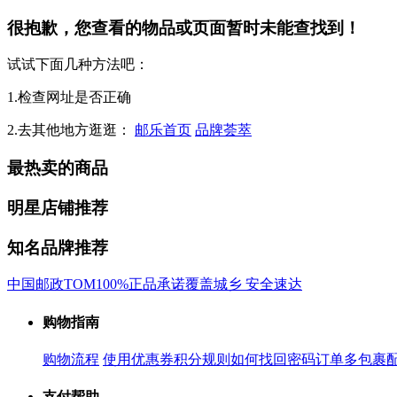
很抱歉，您查看的物品或页面暂时未能查找到！
试试下面几种方法吧：
1.检查网址是否正确
2.去其他地方逛逛：
邮乐首页
品牌荟萃
最热卖的商品
明星店铺推荐
知名品牌推荐
中国邮政
TOM
100%正品承诺
覆盖城乡 安全速达
购物指南
购物流程
使用优惠券
积分规则
如何找回密码
订单多包裹
支付帮助