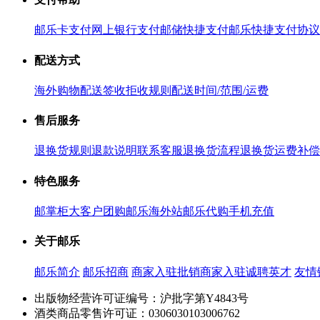
邮乐卡支付
网上银行支付
邮储快捷支付
邮乐快捷支付协议
配送方式
海外购物配送
签收拒收规则
配送时间/范围/运费
售后服务
退换货规则
退款说明
联系客服
退换货流程
退换货运费补偿
特色服务
邮掌柜
大客户团购
邮乐海外站
邮乐代购
手机充值
关于邮乐
邮乐简介
邮乐招商
商家入驻
批销商家入驻
诚聘英才
友情
出版物经营许可证编号：沪批字第Y4843号
酒类商品零售许可证：0306030103006762