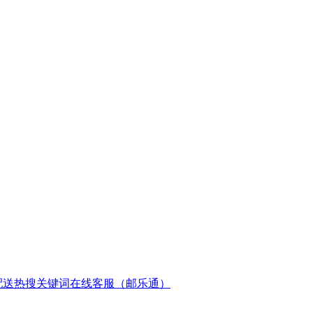
配送
热搜关键词
在线客服（邮乐通）