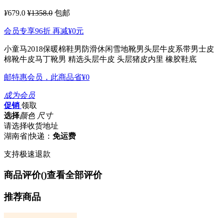
¥
679.0
¥1358.0
包邮
会员专享96折 再减
¥0
元
小童马2018保暖棉鞋男防滑休闲雪地靴男头层牛皮系带男士皮
棉靴牛皮马丁靴男
精选头层牛皮 头层猪皮内里 橡胶鞋底
邮特惠会员，此商品省
¥0
成为会员
促销
领取
选择
颜色 尺寸
请选择收货地址
湖南省
|
快递：
免运费
支持极速退款
商品评价(
)
查看全部评价
推荐商品