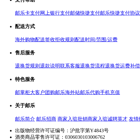
邮乐卡支付
网上银行支付
邮储快捷支付
邮乐快捷支付协议
配送方式
海外购物配送
签收拒收规则
配送时间/范围/运费
售后服务
退换货规则
退款说明
联系客服
退换货流程
退换货运费补偿
特色服务
邮掌柜
大客户团购
邮乐海外站
邮乐代购
手机充值
关于邮乐
邮乐简介
邮乐招商
商家入驻
批销商家入驻
诚聘英才
友情
出版物经营许可证编号：沪批字第Y4843号
酒类商品零售许可证：0306030103006762