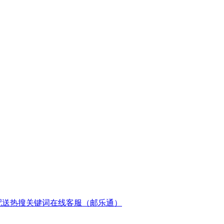
配送
热搜关键词
在线客服（邮乐通）