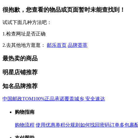
很抱歉，您查看的物品或页面暂时未能查找到！
试试下面几种方法吧：
1.检查网址是否正确
2.去其他地方逛逛：
邮乐首页
品牌荟萃
最热卖的商品
明星店铺推荐
知名品牌推荐
中国邮政
TOM
100%正品承诺
覆盖城乡 安全速达
购物指南
购物流程
使用优惠券
积分规则
如何找回密码
订单多包裹
支付帮助