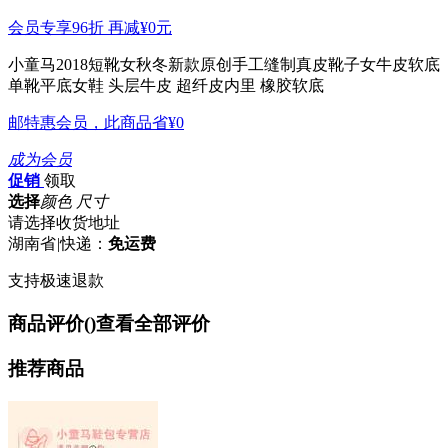
会员专享96折 再减
¥0
元
小童马2018短靴女秋冬新款原创手工缝制真皮靴子女牛皮软底
单靴平底女鞋
头层牛皮 超纤皮内里 橡胶软底
邮特惠会员，此商品省
¥0
成为会员
促销
领取
选择
颜色 尺寸
请选择收货地址
湖南省
|
快递：
免运费
支持极速退款
商品评价(
)
查看全部评价
推荐商品