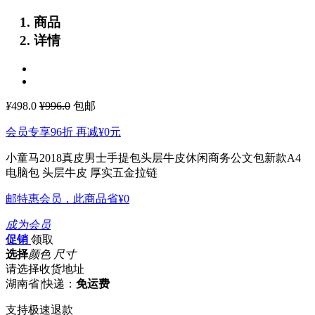
商品
详情
¥
498.0
¥996.0
包邮
会员专享96折 再减
¥0
元
小童马2018真皮男士手提包头层牛皮休闲商务公文包新款A4
电脑包
头层牛皮 厚实五金拉链
邮特惠会员，此商品省
¥0
成为会员
促销
领取
选择
颜色 尺寸
请选择收货地址
湖南省
|
快递：
免运费
支持极速退款