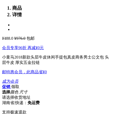
商品
详情
¥
488.0
¥976.0
包邮
会员专享96折 再减
¥0
元
小童马2018新款头层牛皮休闲手提包真皮商务男士公文包
头
层牛皮 厚实五金拉链
邮特惠会员，此商品省
¥0
成为会员
促销
领取
选择
颜色 尺寸
请选择收货地址
湖南省
|
快递：
免运费
支持极速退款