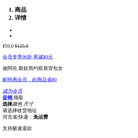
商品
详情
¥
59.0
¥125.0
会员专享96折 再减
¥0
元
迪阿伦 新款简约双肩背包女
邮特惠会员，此商品省
¥0
成为会员
促销
领取
选择
颜色 尺寸
请选择收货地址
河北省
|
快递：
免运费
支持极速退款