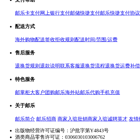
邮乐卡支付
网上银行支付
邮储快捷支付
邮乐快捷支付协议
配送方式
海外购物配送
签收拒收规则
配送时间/范围/运费
售后服务
退换货规则
退款说明
联系客服
退换货流程
退换货运费补偿
特色服务
邮掌柜
大客户团购
邮乐海外站
邮乐代购
手机充值
关于邮乐
邮乐简介
邮乐招商
商家入驻
批销商家入驻
诚聘英才
友情
出版物经营许可证编号：沪批字第Y4843号
酒类商品零售许可证：0306030103006762