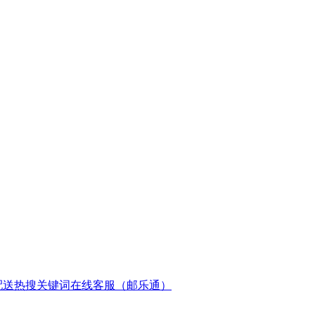
配送
热搜关键词
在线客服（邮乐通）