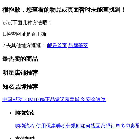
很抱歉，您查看的物品或页面暂时未能查找到！
试试下面几种方法吧：
1.检查网址是否正确
2.去其他地方逛逛：
邮乐首页
品牌荟萃
最热卖的商品
明星店铺推荐
知名品牌推荐
中国邮政
TOM
100%正品承诺
覆盖城乡 安全速达
购物指南
购物流程
使用优惠券
积分规则
如何找回密码
订单多包裹
支付帮助