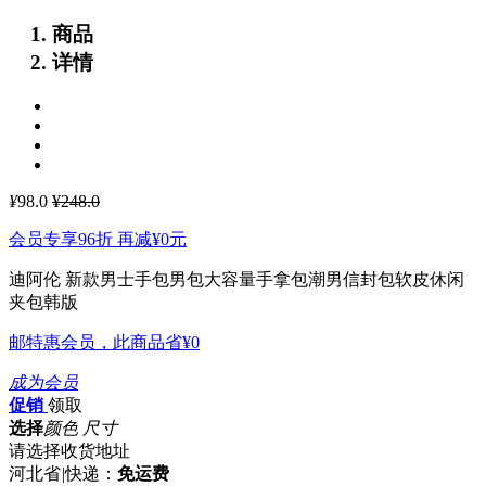
商品
详情
¥
98.0
¥248.0
会员专享96折 再减
¥0
元
迪阿伦 新款男士手包男包大容量手拿包潮男信封包软皮休闲
夹包韩版
邮特惠会员，此商品省
¥0
成为会员
促销
领取
选择
颜色 尺寸
请选择收货地址
河北省
|
快递：
免运费