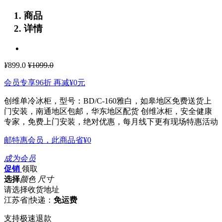
商品
详情
¥
899.0
¥1099.0
会员专享96折 再减
¥0
元
创维单冷冰柜，型号：BD/C-160雅白，如皋地区免费送货上
门安装，南通地区包邮，华东地区配货
创维冰柜，安全健康
专家，免费上门安装，绝对优惠，每月线下更有现场特惠活动
邮特惠会员，此商品省
¥0
成为会员
促销
领取
选择
颜色 尺寸
请选择收货地址
江苏省
|
快递：
免运费
支持极速退款