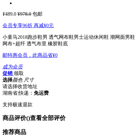
¥
489.0
¥978.0
包邮
会员专享96折 再减
¥0
元
小童马2018跑步鞋男 透气网布鞋男士运动休闲鞋 潮网面男鞋
网布+超纤 透气布里 橡胶鞋底
邮特惠会员，此商品省
¥0
成为会员
促销
领取
选择
颜色 尺寸
请选择收货地址
湖南省
|
快递：
免运费
支持极速退款
商品评价(
)
查看全部评价
推荐商品