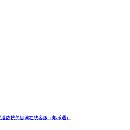
配送
热搜关键词
在线客服（邮乐通）