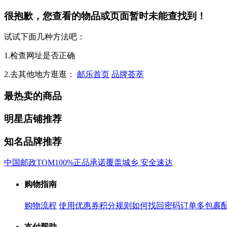
很抱歉，您查看的物品或页面暂时未能查找到！
试试下面几种方法吧：
1.检查网址是否正确
2.去其他地方逛逛：
邮乐首页
品牌荟萃
最热卖的商品
明星店铺推荐
知名品牌推荐
中国邮政
TOM
100%正品承诺
覆盖城乡 安全速达
购物指南
购物流程
使用优惠券
积分规则
如何找回密码
订单多包裹
支付帮助