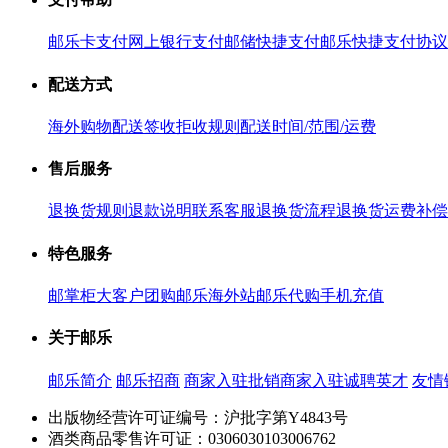
邮乐卡支付
网上银行支付
邮储快捷支付
邮乐快捷支付协议
配送方式
海外购物配送
签收拒收规则
配送时间/范围/运费
售后服务
退换货规则
退款说明
联系客服
退换货流程
退换货运费补偿
特色服务
邮掌柜
大客户团购
邮乐海外站
邮乐代购
手机充值
关于邮乐
邮乐简介
邮乐招商
商家入驻
批销商家入驻
诚聘英才
友情
出版物经营许可证编号：沪批字第Y4843号
酒类商品零售许可证：0306030103006762