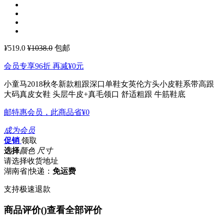
¥
519.0
¥1038.0
包邮
会员专享96折 再减
¥0
元
小童马2018秋冬新款粗跟深口单鞋女英伦方头小皮鞋系带高跟
大码真皮女鞋
头层牛皮+真毛领口 舒适粗跟 牛筋鞋底
邮特惠会员，此商品省
¥0
成为会员
促销
领取
选择
颜色 尺寸
请选择收货地址
湖南省
|
快递：
免运费
支持极速退款
商品评价(
)
查看全部评价