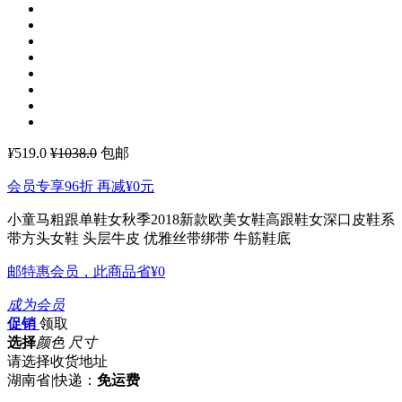
¥
519.0
¥1038.0
包邮
会员专享96折 再减
¥0
元
小童马粗跟单鞋女秋季2018新款欧美女鞋高跟鞋女深口皮鞋系
带方头女鞋
头层牛皮 优雅丝带绑带 牛筋鞋底
邮特惠会员，此商品省
¥0
成为会员
促销
领取
选择
颜色 尺寸
请选择收货地址
湖南省
|
快递：
免运费