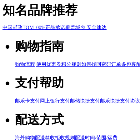
知名品牌推荐
中国邮政
TOM
100%正品承诺
覆盖城乡 安全速达
购物指南
购物流程
使用优惠券
积分规则
如何找回密码
订单多包裹
支付帮助
邮乐卡支付
网上银行支付
邮储快捷支付
邮乐快捷支付协议
配送方式
海外购物配送
签收拒收规则
配送时间/范围/运费