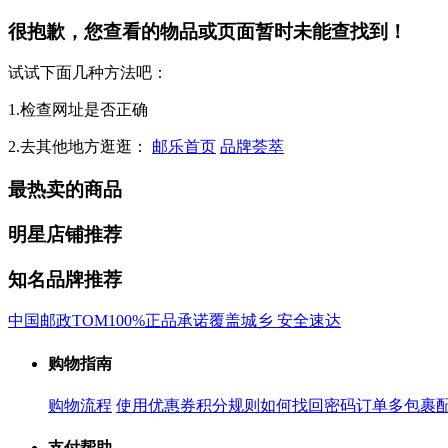
很抱歉，您查看的物品或页面暂时未能查找到！
试试下面几种方法吧：
1.检查网址是否正确
2.去其他地方逛逛：
邮乐首页
品牌荟萃
最热卖的商品
明星店铺推荐
知名品牌推荐
中国邮政
TOM
100%正品承诺
覆盖城乡 安全速达
购物指南
购物流程
使用优惠券
积分规则
如何找回密码
订单多包裹
支付帮助