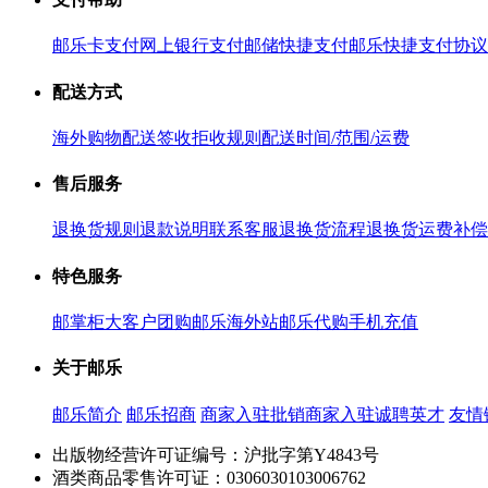
邮乐卡支付
网上银行支付
邮储快捷支付
邮乐快捷支付协议
配送方式
海外购物配送
签收拒收规则
配送时间/范围/运费
售后服务
退换货规则
退款说明
联系客服
退换货流程
退换货运费补偿
特色服务
邮掌柜
大客户团购
邮乐海外站
邮乐代购
手机充值
关于邮乐
邮乐简介
邮乐招商
商家入驻
批销商家入驻
诚聘英才
友情
出版物经营许可证编号：沪批字第Y4843号
酒类商品零售许可证：0306030103006762