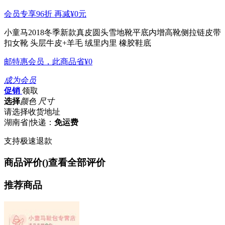
会员专享96折 再减
¥0
元
小童马2018冬季新款真皮圆头雪地靴平底内增高靴侧拉链皮带
扣女靴
头层牛皮+羊毛 绒里内里 橡胶鞋底
邮特惠会员，此商品省
¥0
成为会员
促销
领取
选择
颜色 尺寸
请选择收货地址
湖南省
|
快递：
免运费
支持极速退款
商品评价(
)
查看全部评价
推荐商品