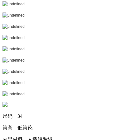
尺码：34
筒高：低筒靴
内里材料：人造短毛绒