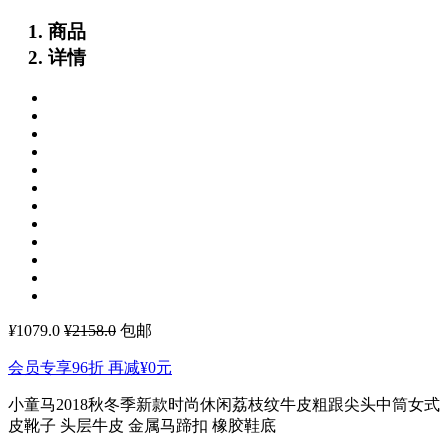
商品
详情
¥
1079.0
¥2158.0
包邮
会员专享96折 再减
¥0
元
小童马2018秋冬季新款时尚休闲荔枝纹牛皮粗跟尖头中筒女式
皮靴子
头层牛皮 金属马蹄扣 橡胶鞋底