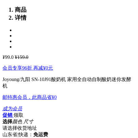
商品
详情
¥
99.0
¥159.0
会员专享96折 再减
¥0
元
Joyoung/九阳 SN-10J91酸奶机 家用全自动自制酸奶迷你发酵
机
邮特惠会员，此商品省
¥0
成为会员
促销
领取
选择
颜色 尺寸
请选择收货地址
山东省
|
快递：
免运费