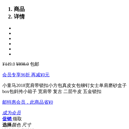
商品
详情
¥
449.0
¥898.0
包邮
会员专享96折 再减
¥0
元
小童马2018宽肩带锁扣小方包真皮女包铆钉女士单肩磨砂盒子
box包斜挎小箱子
宽肩带 复古 二层牛皮 五金锁扣
邮特惠会员，此商品省
¥0
成为会员
促销
领取
选择
颜色 尺寸