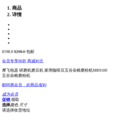
商品
详情
¥
198.0
¥298.0
包邮
会员专享96折 再减
¥0
元
摩飞电器 研磨机磨豆机 家用咖啡豆五谷杂粮磨粉机MR9100
五谷杂粮磨粉机
邮特惠会员，此商品省
¥0
成为会员
促销
领取
选择
颜色 尺寸
请选择收货地址