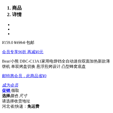
商品
详情
¥
159.0
¥159.0
包邮
会员专享96折 再减
¥0
元
Bear/小熊 DBC-C13A1家用电饼铛全自动迷你双面加热新款薄
饼机
单双烤盘切换 悬浮煎烤设计 凸型蜂窝底盘
邮特惠会员，此商品省
¥0
成为会员
促销
领取
选择
颜色 尺寸
请选择收货地址
河北省
|
快递：
免运费