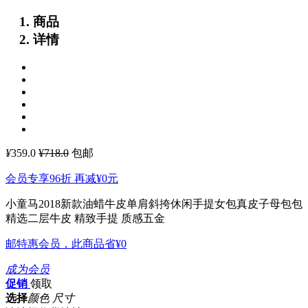
商品
详情
¥
359.0
¥718.0
包邮
会员专享96折 再减
¥0
元
小童马2018新款油蜡牛皮单肩斜挎休闲手提女包真皮子母包包
精选二层牛皮 精致手提 质感五金
邮特惠会员，此商品省
¥0
成为会员
促销
领取
选择
颜色 尺寸