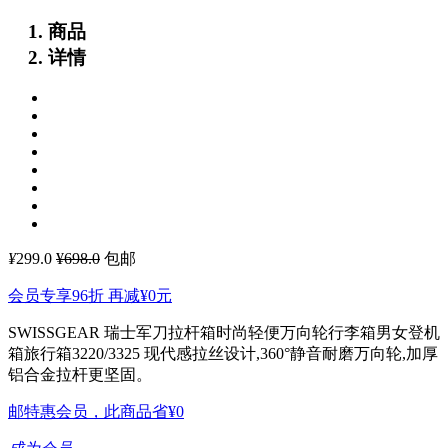
商品
详情
¥
299.0
¥698.0
包邮
会员专享96折 再减
¥0
元
SWISSGEAR 瑞士军刀拉杆箱时尚轻便万向轮行李箱男女登机
箱旅行箱3220/3325
现代感拉丝设计,360°静音耐磨万向轮,加厚
铝合金拉杆更坚固。
邮特惠会员，此商品省
¥0