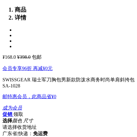
商品
详情
¥
168.0
¥398.0
包邮
会员专享96折 再减
¥0
元
SWISSGEAR 瑞士军刀胸包男新款防泼水商务时尚单肩斜挎包
SA-1028
邮特惠会员，此商品省
¥0
成为会员
促销
领取
选择
颜色 尺寸
请选择收货地址
广东省
|
快递：
免运费